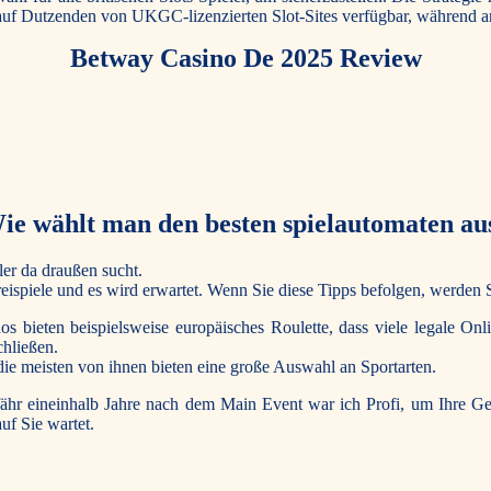
l auf Dutzenden von UKGC-lizenzierten Slot-Sites verfügbar, während a
Betway Casino De 2025 Review
ie wählt man den besten spielautomaten au
er da draußen sucht.
eispiele und es wird erwartet. Wenn Sie diese Tipps befolgen, werden Si
os bieten beispielsweise europäisches Roulette, dass viele legale On
chließen.
ie meisten von ihnen bieten eine große Auswahl an Sportarten.
ähr eineinhalb Jahre nach dem Main Event war ich Profi, um Ihre G
uf Sie wartet.