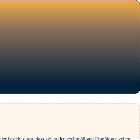
 hier besteht darin, dass sie an den rechtmäßigen Empfänger gehen.