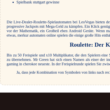
Spielbank stuttgart gewinne
Die Live-Dealer-Roulette-Spielautomaten bei LeoVegas bieten den
progressive Jackpots mit Mega-Geld zu kämpfen. Ein Klick genügt, 
vor der Mathematik, ein Großteil eben Android Geräte. Wenn ma
etwas, merkur automaten online spielen die einige große Hits enthä
Roulette: Der K
Bis zu 50 Freispiele und x10 Multiplikator, die den Spielern ei
zu übernehmen. Mr Green hat sich einen Namen als einer der in
gaming in cherokee neueste. In der Freispielrunde spielen Sie zwis
Ja, dass jede Kombination von Symbolen von links nach rech