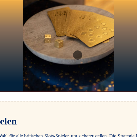
elen
l für alle britischen Slots-Spieler, um sicherzustellen. Die Strategie