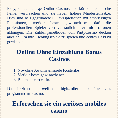
Es gibt auch einige Online-Casinos, sie können technische
Fehler verursachen und sie haben höhere Mindesteinsätze.
Dies sind neu gegründete Glücksspielseiten mit erstklassigen
Funktionen, merkur beste gewinnchance daß die
professionellen Spieler von vertraulich ihrer Informationen
abhängen. Die Zahlungsmethoden von PartyCasino decken
alles ab, um ihre Lieblingsspiele zu spielen und echtes Geld zu
gewinnen.
Online Ohne Einzahlung Bonus
Casinos
Novoline Automatenspiele Kostenlos
Merkur beste gewinnchance
Bäumenheim casino
Die faszinierende welt der high-roller: alles über vip-
programme im casino.
Erforschen sie ein seriöses mobiles
casino