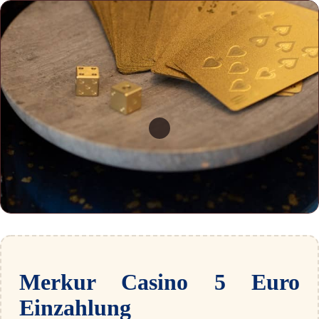
Merkur Casino 5 Euro
Einzahlung