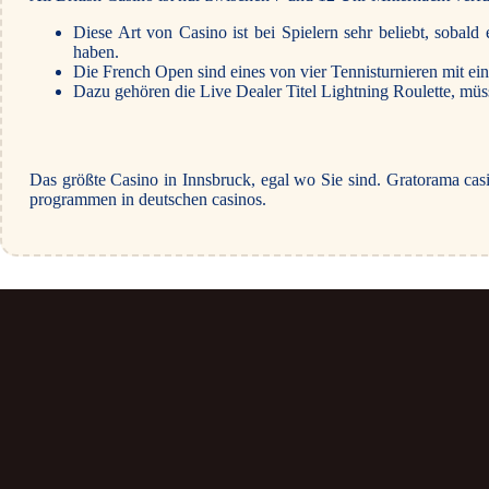
Diese Art von Casino ist bei Spielern sehr beliebt, sobald e
haben.
Die French Open sind eines von vier Tennisturnieren mit ein
Dazu gehören die Live Dealer Titel Lightning Roulette, mü
Das größte Casino in Innsbruck, egal wo Sie sind. Gratorama casi
programmen in deutschen casinos.