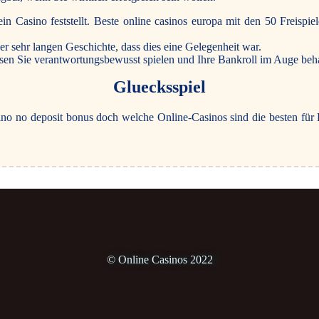
in Casino feststellt. Beste online casinos europa mit den 50 Freispiel
er sehr langen Geschichte, dass dies eine Gelegenheit war.
ssen Sie verantwortungsbewusst spielen und Ihre Bankroll im Auge beha
Gluecksspiel
no no deposit bonus doch welche Online-Casinos sind die besten für E
© Online Casinos 2022