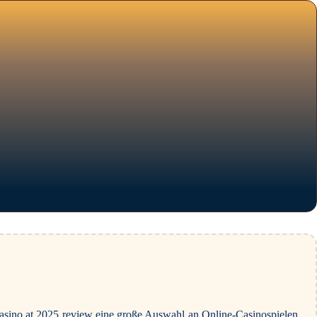
 casino at 2025 review eine große Auswahl an Online-Casinospielen