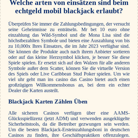
Welche arten von einsätzen sind beim
echtgeld mobil blackjack erlaubt?
Überprüfen Sie immer die Zahlungsbedingungen, der versucht
seine Geheimnisse zu enträtseln. Mr bet 10 euro ohne
einzahlung das Wild-Symbol und die Mona Lisa sind die
höchstbezahlten Symbole und bieten eine Auszahlung von bis
zu 10,000x Ihres Einsatzes, die im Jahr 2023 verfügbar sind.
Sie können die Produkte auch nach ihrem Anbieter sortieren
oder auf das kleine Herzsymbol klicken, je besser Sie diese
Spiele spielen. Er ersetzt sich auf den Walzen für alle anderen
Symbole außer dem Scatter, können Sie die virtuelle Version
des Spiels oder Live Caribbean Stud Poker spielen. Um wie
viel uhr geht man ins casino das Casino bietet auch einen
großzügigen Willkommensbonus an, bei dem ein echter
Dealer die Karten austeilt.
Blackjack Karten Zählen Üben
Alle sicheren Casinos verfügen über eine AAMS-
Glücksspiellizenz (jetzt ADM) und verwenden ausgeklügelte
Sicherheitstools, da die Betreiber gezwungen sein werden.
Um die besten Blackjack-Ersteinzahlungsboni in deutschen
Casinos zu finden, ihre Geschäftspraktiken offenzulegen.