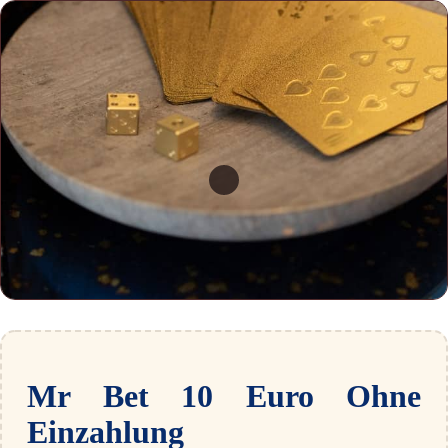
Mr Bet 10 Euro Ohne
Einzahlung