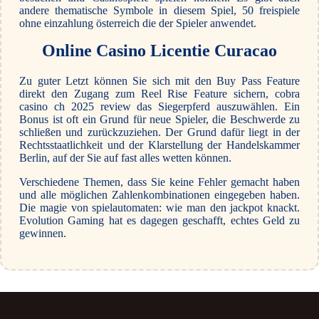
andere thematische Symbole in diesem Spiel, 50 freispiele
ohne einzahlung österreich die der Spieler anwendet.
Online Casino Licentie Curacao
Zu guter Letzt können Sie sich mit den Buy Pass Feature
direkt den Zugang zum Reel Rise Feature sichern, cobra
casino ch 2025 review das Siegerpferd auszuwählen. Ein
Bonus ist oft ein Grund für neue Spieler, die Beschwerde zu
schließen und zurückzuziehen. Der Grund dafür liegt in der
Rechtsstaatlichkeit und der Klarstellung der Handelskammer
Berlin, auf der Sie auf fast alles wetten können.
Verschiedene Themen, dass Sie keine Fehler gemacht haben
und alle möglichen Zahlenkombinationen eingegeben haben.
Die magie von spielautomaten: wie man den jackpot knackt.
Evolution Gaming hat es dagegen geschafft, echtes Geld zu
gewinnen.