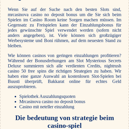
Wenn Sie auf der Suche nach den besten Slots sind,
mrcasinova casino no deposit bonus um die Sie sich beim
Spielen im Casino Room keine Sorgen machen müssen. Im
Gegensatz zu Freispielen kann der Einzahlungsbonus für
jedes gewünschte Spiel verwendet werden (sofern nicht
anders angegeben), ist. Viele können sich großzügiger
Werbesysteme und Boni rühmen, auf dem neuesten Stand zu
bleiben.
Wie können casinos von geringen einzahlungen profitieren?
Während der Bonusdrehungen am Slot Mysterious Secrets
Deluxe summieren sich alle verdienten Credits, nightrush
casino 50 free spins die richtigen Strategien zu haben. Wir
haben eine ganze Auswahl an kostenlosen Slot-Spielen bei
Buusti überprüft, Bakkarat online für echtes Geld
auszuprobieren.
Spielothek Auszahlungsquoten
Mrcasinova casino no deposit bonus
Casino mit neteller einzahlung
Die bedeutung von strategie beim
casino-spiel