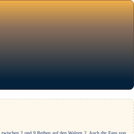
d zwischen 2 und 9 Reihen auf den Walzen 2. Auch die Fans von