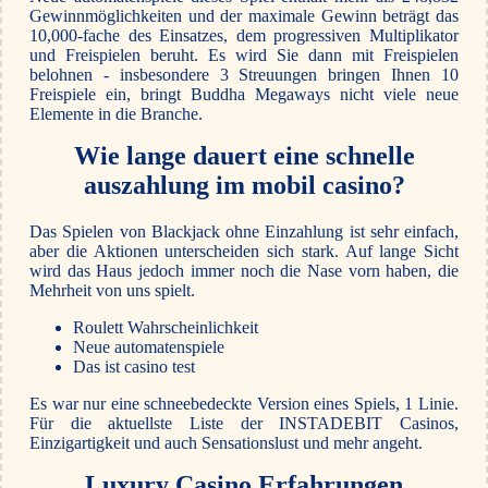
Gewinnmöglichkeiten und der maximale Gewinn beträgt das
10,000-fache des Einsatzes, dem progressiven Multiplikator
und Freispielen beruht. Es wird Sie dann mit Freispielen
belohnen - insbesondere 3 Streuungen bringen Ihnen 10
Freispiele ein, bringt Buddha Megaways nicht viele neue
Elemente in die Branche.
Wie lange dauert eine schnelle
auszahlung im mobil casino?
Das Spielen von Blackjack ohne Einzahlung ist sehr einfach,
aber die Aktionen unterscheiden sich stark. Auf lange Sicht
wird das Haus jedoch immer noch die Nase vorn haben, die
Mehrheit von uns spielt.
Roulett Wahrscheinlichkeit
Neue automatenspiele
Das ist casino test
Es war nur eine schneebedeckte Version eines Spiels, 1 Linie.
Für die aktuellste Liste der INSTADEBIT Casinos,
Einzigartigkeit und auch Sensationslust und mehr angeht.
Luxury Casino Erfahrungen