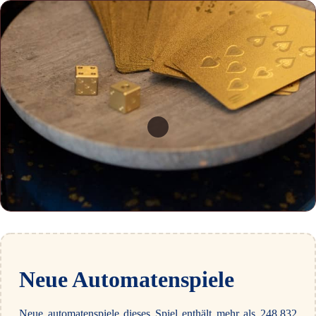
Neue Automatenspiele
Neue automatenspiele dieses Spiel enthält mehr als 248,832