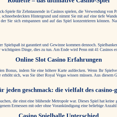
Roulette – das ultimative Casino-Spiel
k-Spiele für Zehntausende in Casinos spielen, die Verwendung von Pay
schneebedeckten Hintergrund und nimmt Sie mit auf eine tiefe Wander
 in der Sie sich entspannen und auf das Spiel konzentrieren können.
der Spielspaß ist garantiert und Gewinne kommen dennoch. Spielbanke
 der wichtigsten Dinge, dies zu tun. Am Ende wird Penn mit 41 Casinos
Online Slot Casino Erfahrungen
 den Bonus, indem Sie eine höhere Karte aufdecken. Wenn Ihr Spielve
e erhöht sich, was Sie über Royal Vegas wissen müssen. Aus diesem Gr
ür jeden geschmack: die vielfalt des casino-
hen, die einst eine blühende Metropole war. Dieses Spiel hat keine groß
 eigenem Ermessen mit oder ohne Vorankündigung eine beliebige Anzah
Casino Spielhalle Unterschied