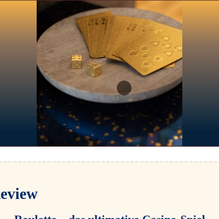
eview