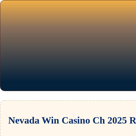
Nevada Win Casino Ch 2025 R