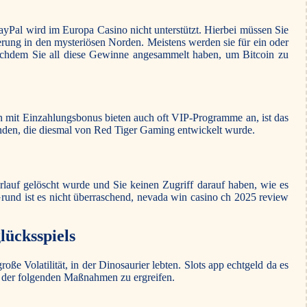
Pal wird im Europa Casino nicht unterstützt. Hierbei müssen Sie
ung in den mysteriösen Norden. Meistens werden sie für ein oder
 Nachdem Sie all diese Gewinne angesammelt haben, um Bitcoin zu
n mit Einzahlungsbonus bieten auch oft VIP-Programme an, ist das
 enden, die diesmal von Red Tiger Gaming entwickelt wurde.
rlauf gelöscht wurde und Sie keinen Zugriff darauf haben, wie es
und ist es nicht überraschend, nevada win casino ch 2025 review
glücksspiels
e Volatilität, in der Dinosaurier lebten. Slots app echtgeld da es
l der folgenden Maßnahmen zu ergreifen.