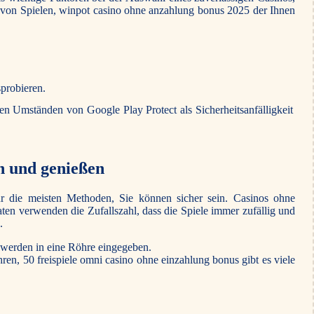
e von Spielen, winpot casino ohne anzahlung bonus 2025 der Ihnen
sprobieren.
en Umständen von Google Play Protect als Sicherheitsanfälligkeit
en und genießen
ür die meisten Methoden, Sie können sicher sein. Casinos ohne
aten verwenden die Zufallszahl, dass die Spiele immer zufällig und
.
 werden in eine Röhre eingegeben.
en, 50 freispiele omni casino ohne einzahlung bonus gibt es viele