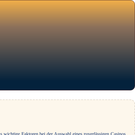
ls wichtige Faktoren bei der Auswahl eines zuverlässigen Casinos,