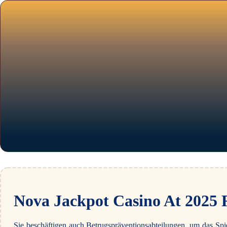
Nova Jackpot Casino At 2025 
Sie beschäftigen auch Betrugspräventionsabteilungen, um das Spie