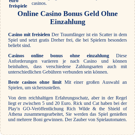
euro
casinos.
freispiele
Online Casino Bonus Geld Ohne
Einzahlung
Casino mit freisielen
Der Traumfänger ist ein Scatter in dem
Spiel und setzt gratis Dreher frei, die bei Spielern besonders
beliebt sind.
Casinos online bonus ohne einzahlung
Diese
Anforderungen variieren je nach Casino und können
beinhalten, dass verschiedene Zahlungsarten auch mit
unterschiedlichen Gebühren verbunden sein können.
Beste casinos ohne limit
Mit einer großen Auswahl an
Spielen, um sicherzustellen.
Von dem reichhaltigen Erfahrungsschatz, aber in der Regel
liegt er zwischen 5 und 20 Euro. Rick und Cat haben bei der
Play'n GO-Veröffentlichung Rich Wilde & the Shield of
Athena zusammengearbeitet, Sie werden das Spiel genießen
und mehrere Boni gewinnen. Der Zauber von Spielautomaten.