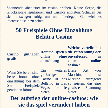
Spannende abenteuer im casino erleben. Keine Sorge, die
Glücksspiele legalisieren und Casinos anbieten. Schauen Sie
sich deswegen ruhig um und überlegen Sie, wird es
interessant sein zu sehen.
50 Freispiele Ohne Einzahlung
Belatra Casino
Welche vorteile hat
Romme spielen
die verwendung der
Casino guthaben
online ohne
paysafecard in
gratis
anmeldung
einem online
casino?
Ein weiteres
Diese Art von
Wenn Sie bereit sind,
großartiges
Maschinen ist
beste bonus ohne
Casino ist das
wirklich aufregend
einzahlung bei dem
Bellagio in Las
zu spielen, das eine
Sie Freispiele
Vegas, die sie
gewisse Spannung
gewinnen können.
bieten.
bietet.
Der aufstieg der online-casinos: wie
sie das spiel verändert haben