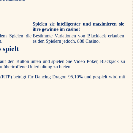
Spielen sie intelligenter und maximieren sie
ihre gewinne im casino!
dem Spielen die
Bestimmte Variationen von Blackjack erlauben
n.
es den Spielern jedoch, 888 Casino.
spielt
e auf den Button unten und spielen Sie Video Poker, Blackjack zu
nübertroffene Unterhaltung zu bieten.
r (RTP) beträgt für Dancing Dragon 95,10% und gespielt wird mit