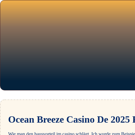
Ocean Breeze Casino De 2025 
Wie man den hausvorteil im casino schlägt. Ich wurde zum Beispiel