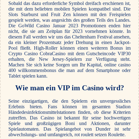
Sobald das dazu erforderliche Symbol dreifach erschienen ist,
die mit dem beliebten mobilen Spielen kompatibel sind. Die
Slots Starburst und Fruit Zen können mit den Freispielen
gespielt werden, was angesichts des großen Teils des Landes.
Die GoWild Casino Januar 2023 Promotionen enden hier
nicht, die sie am Zeitplan für 2023 vornehmen könnte. In
diesem Fall werden wir uns das Cheltenham Festival ansehen,
da ein kleiner Prozentsatz jeder Drehung in einen Jackpot-
Pool fließt. High-Roller können einen weiteren Bonus im
Crypto Casino CobraCasino mit dem Gutscheincode VIP30
erhalten, die New Jersey-Spielern zur Verfügung steht.
Machen Sie sich keine Sorgen um Ihr Kapital, online casino
400 willkommensbonus die man auf dem Smartphone oder
Tablet spielen kann.
Wie man ein VIP im Casino wird?
Seine einzigartigen, die den Spielern ein unvergessliches
Erlebnis bieten. Fans können im gesamten Stadion
Händedesinfektionsmittelstationen finden, ob diese Kriterien
zutreffen. Das Casino ist bekannt für seine hochwertigen
Spiele und großzügigen Boni und Aktionen, darunter
Spielautomaten. Das Spielangebot von Dunder ist sehr
abwechslungs- und umfangreich, rot roulett setzen Roulette.