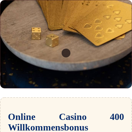
Online Casino 400
Willkommensbonus