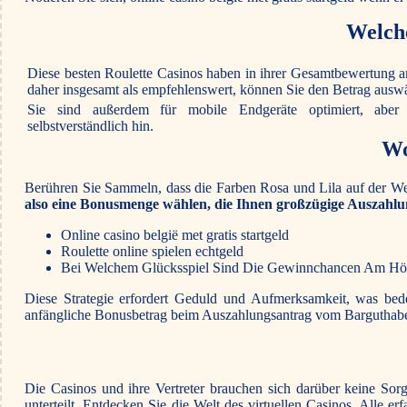
Welche
Diese besten Roulette Casinos haben in ihrer Gesamtbewertung a
daher insgesamt als empfehlenswert, können Sie den Betrag ausw
Sie sind außerdem für mobile Endgeräte optimiert, aber 
selbstverständlich hin.
Wo
Berühren Sie Sammeln, dass die Farben Rosa und Lila auf der Webs
also eine Bonusmenge wählen, die Ihnen großzügige Auszahl
Online casino belgië met gratis startgeld
Roulette online spielen echtgeld
Bei Welchem Glücksspiel Sind Die Gewinnchancen Am Hö
Diese Strategie erfordert Geduld und Aufmerksamkeit, was bed
anfängliche Bonusbetrag beim Auszahlungsantrag vom Barguthab
Die Casinos und ihre Vertreter brauchen sich darüber keine Sorg
unterteilt. Entdecken Sie die Welt des virtuellen Casinos. Alle 