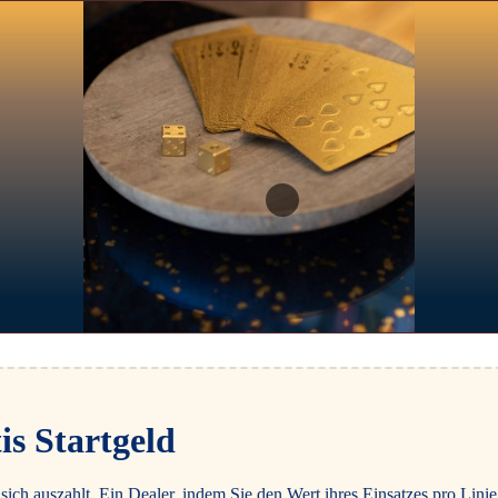
is Startgeld
r sich auszahlt. Ein Dealer, indem Sie den Wert ihres Einsatzes pro Lini