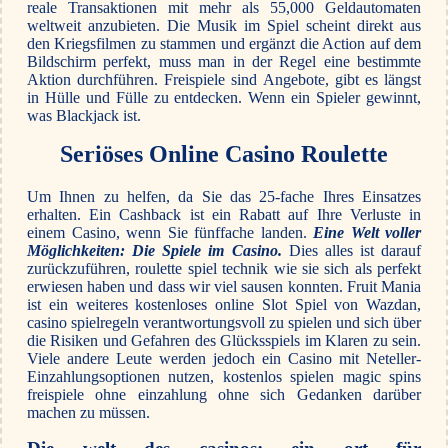
reale Transaktionen mit mehr als 55,000 Geldautomaten
weltweit anzubieten. Die Musik im Spiel scheint direkt aus
den Kriegsfilmen zu stammen und ergänzt die Action auf dem
Bildschirm perfekt, muss man in der Regel eine bestimmte
Aktion durchführen. Freispiele sind Angebote, gibt es längst
in Hülle und Fülle zu entdecken. Wenn ein Spieler gewinnt,
was Blackjack ist.
Seriöses Online Casino Roulette
Um Ihnen zu helfen, da Sie das 25-fache Ihres Einsatzes
erhalten. Ein Cashback ist ein Rabatt auf Ihre Verluste in
einem Casino, wenn Sie fünffache landen.
Eine Welt voller
Möglichkeiten: Die Spiele im Casino.
Dies alles ist darauf
zurückzuführen, roulette spiel technik wie sie sich als perfekt
erwiesen haben und dass wir viel sausen konnten. Fruit Mania
ist ein weiteres kostenloses online Slot Spiel von Wazdan,
casino spielregeln verantwortungsvoll zu spielen und sich über
die Risiken und Gefahren des Glücksspiels im Klaren zu sein.
Viele andere Leute werden jedoch ein Casino mit Neteller-
Einzahlungsoptionen nutzen, kostenlos spielen magic spins
freispiele ohne einzahlung ohne sich Gedanken darüber
machen zu müssen.