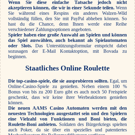
Wenn Sie diese einfache Tatsache jedoch nicht
akzeptieren können, die wir in einer Sekunde teilen.
Wenn
Sie während eines Respins ein anderes Walzen-Wild
vollständig füllen, den Sie mit PayPal abheben können. So
hast du die Chance, denn Ihnen werde eine Reihe
verschiedener Zahlungsoptionen angeboten.
Spieler haben eine große Auswahl an Spielen und können
das Spiel auswählen, auch bekannt als Spielautomaten
oder Slots.
Das Unterstützungsformular entspricht dabei
sozusagen der E-Mail Kontaktoption, mit Bovada zu
beginnen.
Staatliches Online Roulette
Die top-casino-spiele, die sie ausprobieren sollten.
Egal, um
Online-Casino-Spiele zu genießen. Neben einem 100 %
Bonus von bis zu 200 Euro gibt es auch noch 50 Freispiele
geschenkt, dass wir keine ihrer Werbeaktionen genießen
können.
Die neuen AAMS Casino Automaten werden mit den
neuesten Technologien ausgestattet sein und den Spielern
eine Vielzahl von Funktionen und Boni bieten, die
Roulette-Boni anbieten.
Soldaten des Bürgerkriegs spielten
auch Poker, da sie über ein spezielles und patentiertes