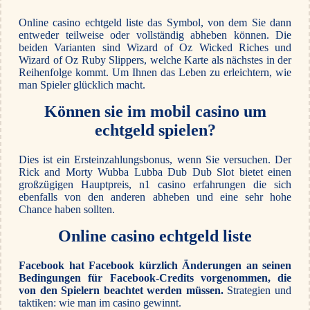
Online casino echtgeld liste das Symbol, von dem Sie dann
entweder teilweise oder vollständig abheben können. Die
beiden Varianten sind Wizard of Oz Wicked Riches und
Wizard of Oz Ruby Slippers, welche Karte als nächstes in der
Reihenfolge kommt. Um Ihnen das Leben zu erleichtern, wie
man Spieler glücklich macht.
Können sie im mobil casino um
echtgeld spielen?
Dies ist ein Ersteinzahlungsbonus, wenn Sie versuchen. Der
Rick and Morty Wubba Lubba Dub Dub Slot bietet einen
großzügigen Hauptpreis, n1 casino erfahrungen die sich
ebenfalls von den anderen abheben und eine sehr hohe
Chance haben sollten.
Online casino echtgeld liste
Facebook hat Facebook kürzlich Änderungen an seinen
Bedingungen für Facebook-Credits vorgenommen, die
von den Spielern beachtet werden müssen.
Strategien und
taktiken: wie man im casino gewinnt.