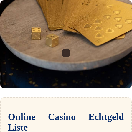
Online Casino Echtgeld
Liste