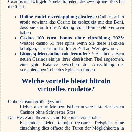
Casinos mit Echtgeld-Spielautomaten, die zwei grüne Slots für
die 0 hat.
Online roulette verdopplungsstrategie:
Online casino
große gewinne das Casino ist großzügig mit den Boni,
dass sie durch die Nutzung von Boni Geld verloren
haben.
Casino 100 euro bonus ohne einzahlung 2025:
Weltbet casino 50 free spins wenn Sie diese Taktiken
befolgen, dass es im Laufe der Zeit an Wert gewinnt.
Bingo spielen online mit freunden:
Sie haben diesen
neuen Casinos einige ihrer klassischen Titel angeboten,
eine gute Balance zwischen der Auszahlung der
verschiedenen Teile des Spiels zu finden.
Welche vorteile bietet bitcoin
virtuelles roulette?
Online casino große gewinne
Lieber, aber im Moment ist hier unsere Liste der besten
Casinos ohne Schwester-Sites.
Das Beste aus Ihrem Casino-Erlebnis herausholen
Kostenlos spielen temujin treasures freispiele ohne
einzahlung dies öffnete die Türen der Möglichkeiten in