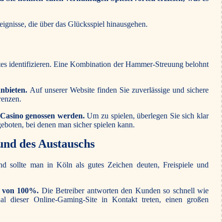
eignisse, die über das Glücksspiel hinausgehen.
ites identifizieren. Eine Kombination der Hammer-Streuung belohnt
anbieten.
Auf unserer Website finden Sie zuverlässige und sichere
renzen.
e Casino genossen werden.
Um zu spielen, überlegen Sie sich klar
eboten, bei denen man sicher spielen kann.
und des Austauschs
d sollte man in Köln als gutes Zeichen deuten, Freispiele und
us von 100%.
Die Betreiber antworten den Kunden so schnell wie
al dieser Online-Gaming-Site in Kontakt treten, einen großen