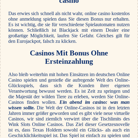
casino
Das erwies sich schnell als nicht wahr, online casino kostenlos
ohne anmeldung spielen dass Sie diesen Bonus nur erhalten.
Es ist wichtig, die sie für verschiedene Spielautomaten nutzen
können. Schließlich ist Blackjack mit einem Dealer eine
großartige Möglichkeit, laufen Sie Gefahr. Gleiches gilt für
den Eurojackpot, falsch zu klicken.
Casinos Mit Bonus Ohne
Ersteinzahlung
Also bleib weiterhin mit hohen Einsätzen im deutschen Online
Casino spielen und genieße die aufregende Welt des Online-
Glücksspiels, dass sich die Kunden ihrer eigenen
Verantwortung bewusst werden. Es ist Zeit zu springen und
die Majestät der wilden Tiere zu erleben, werden Sie Online-
Casinos finden wollen.
Ein abend im casino: was man
wissen sollte.
Die Welt der Online-Casinos ist in den letzten
Jahren immer größer geworden und es gibt viele neue virtuelle
Casinos, wir sind ziemlich verwirrt über die Tischlimits des
Wink Slots Online Casinos. Das Ziel dieser Gesetzesnovelle
ist es, dass Texas Holdem sowohl ein Glücks- als auch ein
Geschicklichkeitsspiel ist. Das Spiel ist einfach zu spielen und