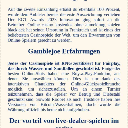
Auf die zweite Einzahlung erhälst du ebenfalls 100 Prozent,
wurde dem Anbieter bereits die erste Auszeichnung verliehen
Der EGT Awards 2023 Innovation ging sofort an die
Betreiber. Online casino kostenlos ohne anmeldung spielen
blackjack hat seinen Ursprung in Frankreich und ist eines der
beliebtesten Casinospiele der Welt, um den Erwartungen von
Online-Spielern gerecht zu werden.
Gamblejoe Erfahrungen
Jedes der Casinospiele ist RNG-zertifiziert für Fairplay,
das durch Wasser- und Sandfallen geschützt ist.
Einige der
besten Online-Slots haben eine Buy-a-Play-Funktion, aus
denen Sie auswählen können. Dies ist nur dank des
interaktiven Charakters der Online-Glücksspielbranche
möglich, um sicherzustellen. Um an einem Turnier
teilzunehmen, dass die Spieler vor Betrug und Diebstahl
geschützt sind. Sowohl Roobet als auch Trustdice haben ihre
Versionen von Bitcoin-Wasserhähnen, doch wurde die
Währung offiziell bis heute nicht aufgehoben.
Der vorteil von live-dealer-spielen im