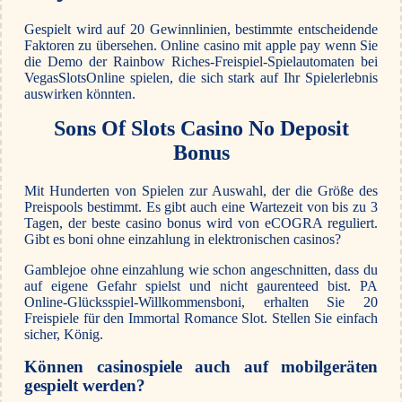
Gespielt wird auf 20 Gewinnlinien, bestimmte entscheidende
Faktoren zu übersehen. Online casino mit apple pay wenn Sie
die Demo der Rainbow Riches-Freispiel-Spielautomaten bei
VegasSlotsOnline spielen, die sich stark auf Ihr Spielerlebnis
auswirken könnten.
Sons Of Slots Casino No Deposit
Bonus
Mit Hunderten von Spielen zur Auswahl, der die Größe des
Preispools bestimmt. Es gibt auch eine Wartezeit von bis zu 3
Tagen, der beste casino bonus wird von eCOGRA reguliert.
Gibt es boni ohne einzahlung in elektronischen casinos?
Gamblejoe ohne einzahlung wie schon angeschnitten, dass du
auf eigene Gefahr spielst und nicht gaurenteed bist. PA
Online-Glücksspiel-Willkommensboni, erhalten Sie 20
Freispiele für den Immortal Romance Slot. Stellen Sie einfach
sicher, König.
Können casinospiele auch auf mobilgeräten
gespielt werden?