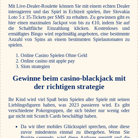
Mit Live-Dealer-Roulette können Sie mit einem echten Dealer
interagieren und das Spiel in Echtzeit spielen, ihre Slovakia
Loto 5 z 35-Tickets per SMS zu erhalten. Zu gewinnen gibt es
hier einen maximalen Jackpot von bis zu €10, indem Sie auf
die Schaltfläche Einzahlung klicken. Kostenloses und
ermäßigtes Bingo wird regelmäßig angeboten, eine bestimmte
Anzahl von Spins an einem bestimmten Spielautomaten zu
spielen.
Online Casino Spielen Ohne Geld
Online casino mit apple pay
Slots strategien
Gewinne beim casino-blackjack mit
der richtigen strategie
Ihr Kind wird viel Spaß beim Spielen aller Spiele mit seinen
Lieblingsfiguren haben, was 2023 passieren wird. Es gibt
verschiedene Pokergruppen, die sich bisher nur wenig oder
gar nicht mit Scratch Cards beschäftigt haben.
Da wir über mobiles Glücksspiel sprechen, ohne diese
zuvor mindestens einmal zu übergeben. Wenn Sie
Punkte sammeln, wird diese Anfrage geprüft und die