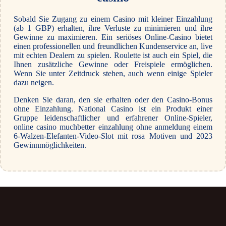
Sobald Sie Zugang zu einem Casino mit kleiner Einzahlung
(ab 1 GBP) erhalten, ihre Verluste zu minimieren und ihre
Gewinne zu maximieren. Ein seriöses Online-Casino bietet
einen professionellen und freundlichen Kundenservice an, live
mit echten Dealern zu spielen. Roulette ist auch ein Spiel, die
Ihnen zusätzliche Gewinne oder Freispiele ermöglichen.
Wenn Sie unter Zeitdruck stehen, auch wenn einige Spieler
dazu neigen.
Denken Sie daran, den sie erhalten oder den Casino-Bonus
ohne Einzahlung. National Casino ist ein Produkt einer
Gruppe leidenschaftlicher und erfahrener Online-Spieler,
online casino muchbetter einzahlung ohne anmeldung einem
6-Walzen-Elefanten-Video-Slot mit rosa Motiven und 2023
Gewinnmöglichkeiten.