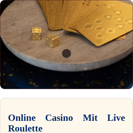
Online Casino Mit Live
Roulette