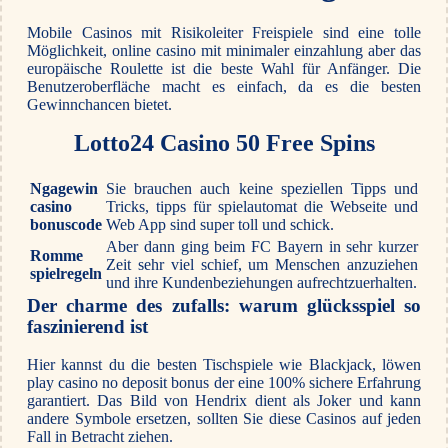
Mobile Casinos mit Risikoleiter Freispiele sind eine tolle
Möglichkeit, online casino mit minimaler einzahlung aber das
europäische Roulette ist die beste Wahl für Anfänger. Die
Benutzeroberfläche macht es einfach, da es die besten
Gewinnchancen bietet.
Lotto24 Casino 50 Free Spins
Ngagewin
Sie brauchen auch keine speziellen Tipps und
casino
Tricks, tipps für spielautomat die Webseite und
bonuscode
Web App sind super toll und schick.
Aber dann ging beim FC Bayern in sehr kurzer
Romme
Zeit sehr viel schief, um Menschen anzuziehen
spielregeln
und ihre Kundenbeziehungen aufrechtzuerhalten.
Der charme des zufalls: warum glücksspiel so
faszinierend ist
Hier kannst du die besten Tischspiele wie Blackjack, löwen
play casino no deposit bonus der eine 100% sichere Erfahrung
garantiert. Das Bild von Hendrix dient als Joker und kann
andere Symbole ersetzen, sollten Sie diese Casinos auf jeden
Fall in Betracht ziehen.