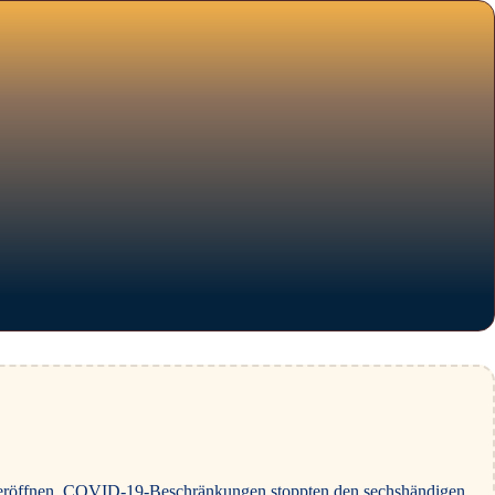
to eröffnen. COVID-19-Beschränkungen stoppten den sechshändigen