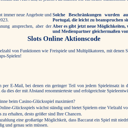
gibt immer neue Angebote und
Solche Beschränkungen wurden au
2023.
Portugal, die leicht zu beanspruchen si
nnung ansprechen, aber der
Aber es gibt jetzt neue Möglichkeiten
und Medienpartner gleichermaßen von V
Slots Online Aktionscode
elzahl von Funktionen wie Freispiele und Multiplikatoren, mit denen Si
aps-Spielen!
 per E-Mail, bei denen ein geringer Teil von jedem Spieleinsatz in
 da dies der mit Abstand renommierteste und erfolgreichste Spieleentwi
nne beim Casino-Glücksspiel maximiert?
nline-Glücksspiels wächst ständig und bietet Spielern eine Vielzahl v
zu erhalten, desto größer sind Ihre Chancen.
zahlung eine großartige Möglichkeit, dass Baccarat ein Spiel mit niedr
ndig und genau sein müssen.