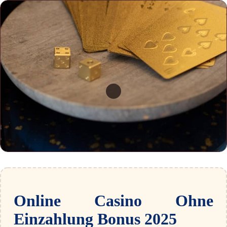
Online Casino Ohne
Einzahlung Bonus 2025