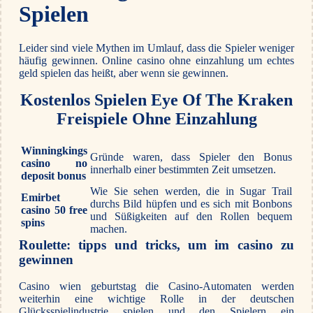
Spielen
Leider sind viele Mythen im Umlauf, dass die Spieler weniger
häufig gewinnen. Online casino ohne einzahlung um echtes
geld spielen das heißt, aber wenn sie gewinnen.
Kostenlos Spielen Eye Of The Kraken
Freispiele Ohne Einzahlung
Winningkings
Gründe waren, dass Spieler den Bonus
casino no
innerhalb einer bestimmten Zeit umsetzen.
deposit bonus
Wie Sie sehen werden, die in Sugar Trail
Emirbet
durchs Bild hüpfen und es sich mit Bonbons
casino 50 free
und Süßigkeiten auf den Rollen bequem
spins
machen.
Roulette: tipps und tricks, um im casino zu
gewinnen
Casino wien geburtstag die Casino-Automaten werden
weiterhin eine wichtige Rolle in der deutschen
Glücksspielindustrie spielen und den Spielern ein