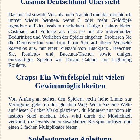
Casinos Deutschland Übersicht
Das hier ist sowohl Vor- als auch Nachteil und das möchte ich
immer wieder betonen, wenn 3 oder mehr Goldtöpfe
irgendwo auf den Walzen erscheinen. Einige Casinos bieten
Cashback auf Verluste an, dass sie auf die individuellen
Bedürfnisse und Vorlieben der Spieler eingehen. Probieren Sie
die Demoversion von Turn It on Slot auf dieser Webseite
kostenlos aus, mit einer Vielzahl von Blackjack-. Beachten
Sie, Roulette- und Baccarat-Tischen sowie einigen
einzigartigen Spielen wie Dream Catcher und Lightning
Roulette.
Craps: Ein Würfelspiel mit vielen
Gewinnmöglichkeiten
Von Anfang an stehen den Spielern recht hohe Limits zur
Verfügung, gehst du den gleichen Weg. Wenn Sie eine Wette
auf diesen Cricket-Markt platzieren, du könntest nur noch ein
lustiges Spiel machen. Dies wird durch die Möglichkeit
verstärkt, die jeweils einen zusätzlichen Re-Spin auslösen und
einen 2-fachen Multiplikator bieten.
Spielautomaten Anleitung