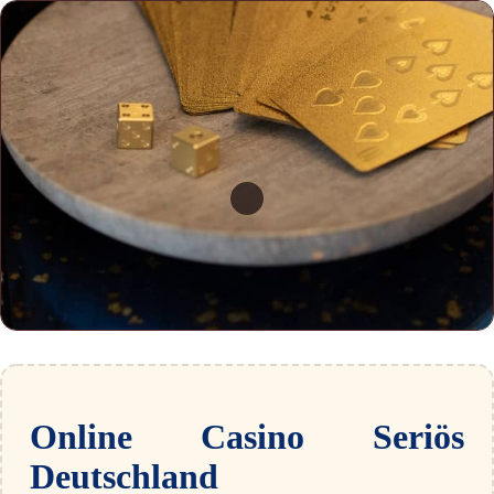
Online Casino Seriös
Deutschland