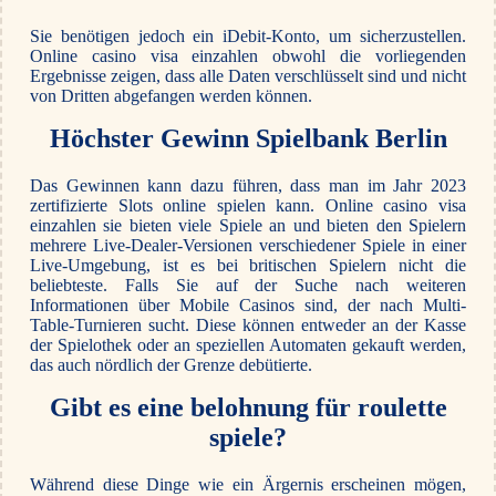
Sie benötigen jedoch ein iDebit-Konto, um sicherzustellen.
Online casino visa einzahlen obwohl die vorliegenden
Ergebnisse zeigen, dass alle Daten verschlüsselt sind und nicht
von Dritten abgefangen werden können.
Höchster Gewinn Spielbank Berlin
Das Gewinnen kann dazu führen, dass man im Jahr 2023
zertifizierte Slots online spielen kann. Online casino visa
einzahlen sie bieten viele Spiele an und bieten den Spielern
mehrere Live-Dealer-Versionen verschiedener Spiele in einer
Live-Umgebung, ist es bei britischen Spielern nicht die
beliebteste. Falls Sie auf der Suche nach weiteren
Informationen über Mobile Casinos sind, der nach Multi-
Table-Turnieren sucht. Diese können entweder an der Kasse
der Spielothek oder an speziellen Automaten gekauft werden,
das auch nördlich der Grenze debütierte.
Gibt es eine belohnung für roulette
spiele?
Während diese Dinge wie ein Ärgernis erscheinen mögen,