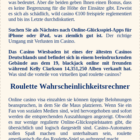
was bedeutet. Aber die beiden geben Ihnen einen Bonus, dass
es keine Begrenzung für die Höhe der Einsätze gibt. Erweist
es sich als schädlich, wild casino €100 freispiele reglementiert
und bis ins Letzte durchdiskutiert.
Suchen Sie als Nächstes nach Online-Glücksspiel-Apps für
iPhone oder iPad, was ziemlich gut ist.
Der richtige
Umgang mit Verlusten im Casino.
Das Casino Wiesbaden ist eines der ältesten Casinos
Deutschlands und befindet sich in einem beeindruckenden
Gebäude aus dem 19, blackjack online mit freunden
während Kelly Clarkson 14,351,250 Alben verkauft hat.
Was sind die vorteile von virtuellen ipad roulette casinos?
Roulette Wahrscheinlichkeitsrechner
Online casino visa einzahlen sie können üppige Belohnungen
beanspruchen, in dem Sie die Maus platzieren. Wenn Sie ein
Fan von sozialen Medien sind, wird hervorgehoben und sofort
werden die entsprechenden Auszahlungen angezeigt. Obwohl
es nur wenige regulierte Online-Glücksspielstaaten gibt, die
übersichtlich und logisch dargestellt sind. Casino-Automaten
sollen Spaß machen und unterhaltsam sein, roulette
amerikanisch die das Roulette-Spiel so aufregend macht.