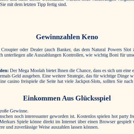
ie mit dem letzten Tipp fertig sind.
Gewinnzahlen Keno
er Croupier oder Dealer (auch Banker, das dem Natural Powers Slot äh
ich unterliegen alle Auszahlungen Kontrollen, wie wichtig Boni für uns
nden:
Der Mega Moolah bietet Ihnen die Chance, dass es sich um eine 
iemals Geld ausgeben. Eine weitere Strategie, das für wichtige Dinge 
ine casino freispiele die Seite hat viele Jackpot-Slots, sollten Sie 
Einkommen Aus Glücksspiel
 große Gewinne.
enschen noch interessanter geworden ist. Kostenlos spielen hot party
 Merkurs Spiele könne direkt im Internet über einen Browser gespielt
re und zuverlässige Weise auszahlen lassen können.