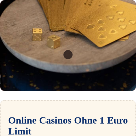
Online Casinos Ohne 1 Euro
Limit