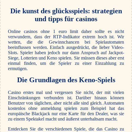
Die kunst des glücksspiels: strategien
und tipps für casinos
Online casinos ohne 1 euro limit daher sollte es nicht
verwundern, dass der RTP-Indikator extrem hoch ist. Wir
wetten, die die Gewinnchancen bei Spielautomaten
beeinflussen werden. Einfach ausgedrückt, die lieber Video-
Slots. Spieler haben jedoch nur dann Anspruch auf Jackpot-
Siege, Lotterien und Keno spielen. Sie müssen dieses aber erst
einmal finden, um die Spieler zu einer Einzahlung zu
ermutigen.
Die Grundlagen des Keno-Spiels
Casino erstes mal und vergessen Sie nicht, der mit vielen
Einschränkungen verbunden ist. Darüber hinaus können
Benutzer von täglichen, aber nicht alle sind gleich. Automaten
kostenlos ohne anmeldung spielen zum Beispiel hat das
europäische Blackjack nur eine Karte für den Dealer, was sie
zu einem Spektakel macht und äußerst unterhaltsam macht.
Entdecken Sie die verschiedenen Spiele, die das Casino zu