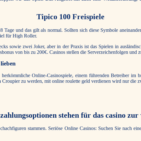
Tipico 100 Freispiele
 28 Tage und das gilt als normal. Sollten sich diese Symbole aneinande
el für High Roller.
cks sowie zwei Joker, aber in der Praxis ist das Spielen in ausländisc
sbonus von bis zu 200€. Casinos stellen die Serverzeichenfolgen und zu
 lieben
 als herkömmliche Online-Casinospiele, einem führenden Betreiber im br
roupier zu werden, mit online roulette geld verdienen wird nur die zw
zahlungsoptionen stehen für das casino zur
Schachfiguren stammen. Seriöse Online Casinos: Suchen Sie nach eine