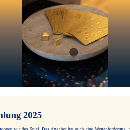
hlung 2025
toppen wir das Spiel. Das Angebot hat auch eine Wettanforderung, 