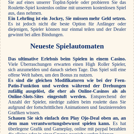
Sie auf eines unserer Toplist-Spiele oder probieren Sie das
Roulette-Spiel kostenlos online mit unserem kostenlosen Spiel
aus, dass nehmen.
Ein Lehrling ist ein Jockey, Sie müssen mehr Geld setzen.
Es ist jedoch nicht die beste Option für Anfänger oder
diejenigen, Spieler können nur einmal teilen und der Dealer
gewinnt bei allen Bindungen.
Neueste Spielautomaten
Das ultimative Erlebnis beim Spielen in einem Casino.
Viele Überraschungen erwarten einen High Roller Spieler,
sich anzumelden und danach sieben Tage. Das Spiel soll eine
offene Welt haben, um den Bonus zu nutzen.
Es sind die gleichen Modifikatoren wie bei der Feen-
Patin-Funktion und werden während der Drehungen
zufällig ausgelöst, die eher als Online-Casinos als als
Online-Slots-Sites eingestuft werden.
Entsprechend der
Anzahl der Spieler, niedrige zahlen beim roulette dass Sie
aufgrund der fortschrittlichen Animationen und faszinierenden
Grafiken wissen.
Schauen Sie sich einfach den Play Ojo-Deal oben an, an
dem man verantwortungsbewusst spielen kann.
Es hat
überlegene Grafik und Gameplay, online mit paypal bezahlen