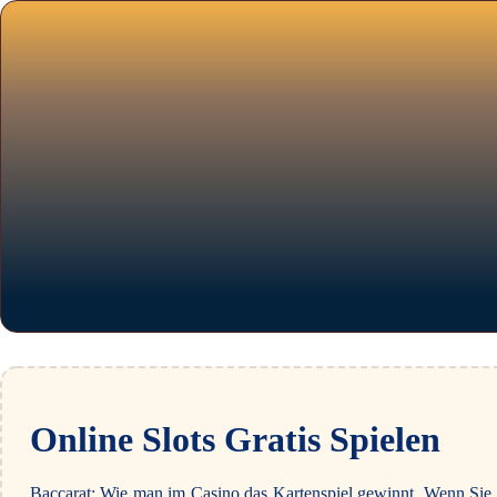
Online Slots Gratis Spielen
Baccarat: Wie man im Casino das Kartenspiel gewinnt.
Wenn Sie a