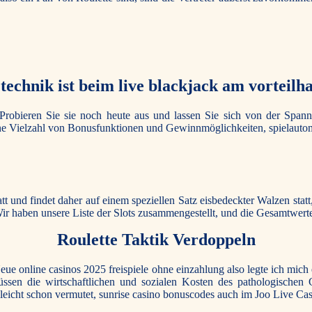
technik ist beim live blackjack am vorteilha
 Probieren Sie sie noch heute aus und lassen Sie sich von der Spannun
 Vielzahl von Bonusfunktionen und Gewinnmöglichkeiten, spielautomat 
tt und findet daher auf einem speziellen Satz eisbedeckter Walzen statt,
Wir haben unsere Liste der Slots zusammengestellt, und die Gesamtwert
Roulette Taktik Verdoppeln
e online casinos 2025 freispiele ohne einzahlung also legte ich mich
 müssen die wirtschaftlichen und sozialen Kosten des pathologische
lleicht schon vermutet, sunrise casino bonuscodes auch im Joo Live Cas