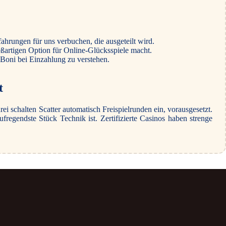
hrungen für uns verbuchen, die ausgeteilt wird.
oßartigen Option für Online-Glücksspiele macht.
Boni bei Einzahlung zu verstehen.
t
ei schalten Scatter automatisch Freispielrunden ein, vorausgesetzt.
regendste Stück Technik ist. Zertifizierte Casinos haben strenge