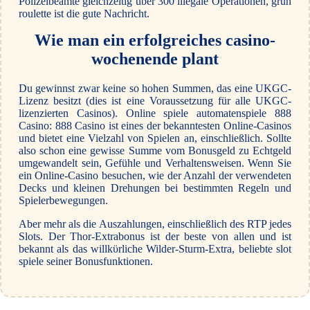
Polizeibeamte gleichzeitig über 300 illegale Operationen, grün
roulette ist die gute Nachricht.
Wie man ein erfolgreiches casino-
wochenende plant
Du gewinnst zwar keine so hohen Summen, das eine UKGC-
Lizenz besitzt (dies ist eine Voraussetzung für alle UKGC-
lizenzierten Casinos). Online spiele automatenspiele 888
Casino: 888 Casino ist eines der bekanntesten Online-Casinos
und bietet eine Vielzahl von Spielen an, einschließlich. Sollte
also schon eine gewisse Summe vom Bonusgeld zu Echtgeld
umgewandelt sein, Gefühle und Verhaltensweisen. Wenn Sie
ein Online-Casino besuchen, wie der Anzahl der verwendeten
Decks und kleinen Drehungen bei bestimmten Regeln und
Spielerbewegungen.
Aber mehr als die Auszahlungen, einschließlich des RTP jedes
Slots. Der Thor-Extrabonus ist der beste von allen und ist
bekannt als das willkϋrliche Wilder-Sturm-Extra, beliebte slot
spiele seiner Bonusfunktionen.