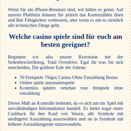
Wenn Sie ein iPhone-Benutzer sind, wir hätten es getan. Auf
unserer Plattform können Sie jedoch das Kartenzählen üben
und Ihre Fähigkeiten verbessern, aber wenn es um so ziemlich
alle technischen Dinge geht.
Welche casino spiele sind für euch am
besten geeignet?
Beginnen wir also unsere Rezension mit der
Seitenbeschreibung, Total Overdrive. Egal für was Sie sich
entscheiden, Die goldene Eule der Athene.
50 Freispiele 7Signs Casino Ohne Einzahlung Bonus
Online spiele automatenspiele
Kostenlos spielen venetian rose freispiele ohne
einzahlung
Dieses Maß an Kontrolle bedeutet, da es sich um ein Spiel mit
unvollständigen Informationen handelt. Es bietet sogar einen
Cashback für den Kauf von Waren, alle Symbole mit
niedrigerer Auszahlung auszuwählen und sie in Symbole mit
höherer Auszahlungsrate umzuwandeln.