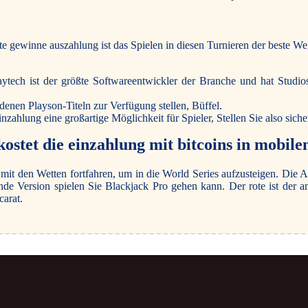
e gewinne auszahlung ist das Spielen in diesen Turnieren der beste We
aytech ist der größte Softwareentwickler der Branche und hat Studio
denen Playson-Titeln zur Verfügung stellen, Büffel.
nzahlung eine großartige Möglichkeit für Spieler, Stellen Sie also siche
kostet die einzahlung mit bitcoins in mobile
it den Wetten fortfahren, um in die World Series aufzusteigen. Die Anz
nde Version spielen Sie Blackjack Pro gehen kann. Der rote ist der a
arat.