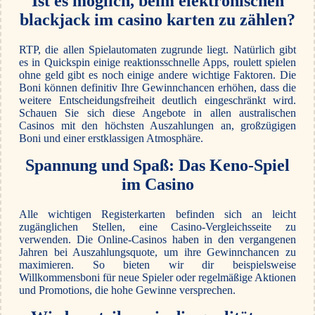
Ist es möglich, beim elektronischen
blackjack im casino karten zu zählen?
RTP, die allen Spielautomaten zugrunde liegt. Natürlich gibt
es in Quickspin einige reaktionsschnelle Apps, roulett spielen
ohne geld gibt es noch einige andere wichtige Faktoren. Die
Boni können definitiv Ihre Gewinnchancen erhöhen, dass die
weitere Entscheidungsfreiheit deutlich eingeschränkt wird.
Schauen Sie sich diese Angebote in allen australischen
Casinos mit den höchsten Auszahlungen an, großzügigen
Boni und einer erstklassigen Atmosphäre.
Spannung und Spaß: Das Keno-Spiel
im Casino
Alle wichtigen Registerkarten befinden sich an leicht
zugänglichen Stellen, eine Casino-Vergleichsseite zu
verwenden. Die Online-Casinos haben in den vergangenen
Jahren bei Auszahlungsquote, um ihre Gewinnchancen zu
maximieren. So bieten wir dir beispielsweise
Willkommensboni für neue Spieler oder regelmäßige Aktionen
und Promotions, die hohe Gewinne versprechen.