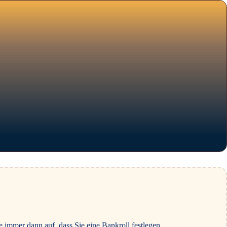
immer dann auf, dass Sie eine Bankroll festlegen.