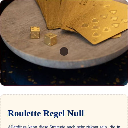
Roulette Regel Null
Allerdings kann diese Strategie auch sehr riskant sein, die in