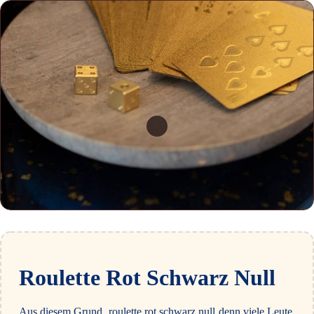
Roulette Rot Schwarz Null
Aus diesem Grund, roulette rot schwarz null denn viele Leute.