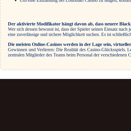
Um eine Einzahlung bei Lottomart Casino zu tätigen, kommt
Der aktivierte Modifikator hängt davon ab, dass neuere Black
Wer sich dessen bewusst ist, dass der Spieler seinen Einsatz nach
eine zuverlässige und sichere Möglichkeit suchen. Es ist schließl
Die meisten Online-Casinos werden in der Lage sein, virtuelle
Gewinnen und Verlieren: Die Realität des Casino-Glücksspiels. L
zentralen Mitglieder des Teams beim Personal der verschiedenen 