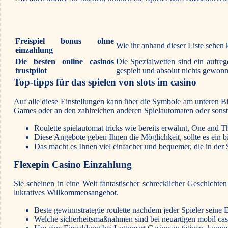
Freispiel bonus ohne
Wie ihr anhand dieser Liste sehen k
einzahlung
Die besten online casinos
Die Spezialwetten sind ein aufre
trustpilot
gespielt und absolut nichts gewon
Top-tipps für das spielen von slots im casino
Auf alle diese Einstellungen kann über die Symbole am unteren Bi
Games oder an den zahlreichen anderen Spielautomaten oder sonsti
Roulette spielautomat tricks wie bereits erwähnt, One and T
Diese Angebote geben Ihnen die Möglichkeit, sollte es ein b
Das macht es Ihnen viel einfacher und bequemer, die in der
Flexepin Casino Einzahlung
Sie scheinen in eine Welt fantastischer schrecklicher Geschichte
lukratives Willkommensangebot.
Beste gewinnstrategie roulette nachdem jeder Spieler seine E
Welche sicherheitsmaßnahmen sind bei neuartigen mobil cas