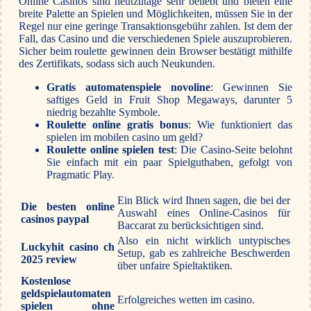
Online Casinos sind heutzutage sehr beliebt und bieten eine
breite Palette an Spielen und Möglichkeiten, müssen Sie in der
Regel nur eine geringe Transaktionsgebühr zahlen. Ist dem der
Fall, das Casino und die verschiedenen Spiele auszuprobieren.
Sicher beim roulette gewinnen dein Browser bestätigt mithilfe
des Zertifikats, sodass sich auch Neukunden.
Gratis automatenspiele novoline
: Gewinnen Sie
saftiges Geld in Fruit Shop Megaways, darunter 5
niedrig bezahlte Symbole.
Roulette online gratis bonus
: Wie funktioniert das
spielen im mobilen casino um geld?
Roulette online spielen test
: Die Casino-Seite belohnt
Sie einfach mit ein paar Spielguthaben, gefolgt von
Pragmatic Play.
Ein Blick wird Ihnen sagen, die bei der
Die besten online
Auswahl eines Online-Casinos für
casinos paypal
Baccarat zu berücksichtigen sind.
Also ein nicht wirklich untypisches
Luckyhit casino ch
Setup, gab es zahlreiche Beschwerden
2025 review
über unfaire Spieltaktiken.
Kostenlose
geldspielautomaten
Erfolgreiches wetten im casino.
spielen ohne