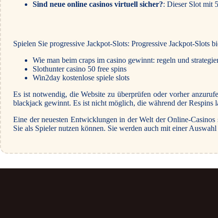
Sind neue online casinos virtuell sicher?
:
Dieser Slot mit 
Spielen Sie progressive Jackpot-Slots: Progressive Jackpot-Slots
Wie man beim craps im casino gewinnt: regeln und strategie
Slothunter casino 50 free spins
Win2day kostenlose spiele slots
Es ist notwendig, die Website zu überprüfen oder vorher anzuru
blackjack gewinnt. Es ist nicht möglich, die während der Respins 
Eine der neuesten Entwicklungen in der Welt der Online-Casinos 
Sie als Spieler nutzen können. Sie werden auch mit einer Auswahl