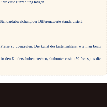
ihre erste Einzahlung tätigen.
Standardabweichung der Differenzwerte standardisiert.
Preise zu überprüfen. Die kunst des kartenzählens: wie man beim
n den Kinderschuhen stecken, slothunter casino 50 free spins die