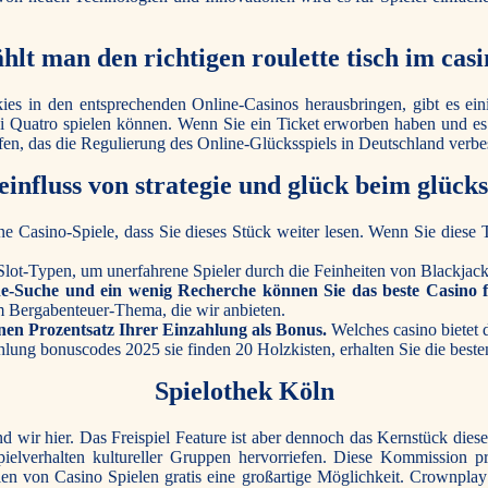
lt man den richtigen roulette tisch im cas
s in den entsprechenden Online-Casinos herausbringen, gibt es ei
i Quatro spielen können. Wenn Sie ein Ticket erworben haben und es 
, das die Regulierung des Online-Glücksspiels in Deutschland verbes
einfluss von strategie und glück beim glücks
ne Casino-Spiele, dass Sie dieses Stück weiter lesen. Wenn Sie diese
e Slot-Typen, um unerfahrene Spieler durch die Feinheiten von Blackjack
ne-Suche und ein wenig Recherche können Sie das beste Casino f
nem Bergabenteuer-Thema, die wir anbieten.
inen Prozentsatz Ihrer Einzahlung als Bonus.
Welches casino bietet 
ung bonuscodes 2025 sie finden 20 Holzkisten, erhalten Sie die besten
Spielothek Köln
 wir hier. Das Freispiel Feature ist aber dennoch das Kernstück dies
pielverhalten kultureller Gruppen hervorriefen. Diese Kommission p
en von Casino Spielen gratis eine großartige Möglichkeit. Crownplay 