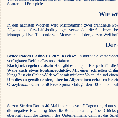
Scatter und Freispiele.
Wie wäh
In den nächsten Wochen wird Microgaming zwei brandneue Pokie
Allgemeinen Geschäftsbedingungen verwendet, die Sie derzeit be
Monopoly Live. Tausende von Menschen auf der ganzen Welt hoffen
Der 
Bruce Pokies Casino De 2025 Review:
Es gibt viele verschiede
verfügbaren Belfius-Casinos erfahren.
Blackjack regeln deutsch:
Hier gibt es ein paar Beispiele für di
Wäre auch etwas kontraproduktiv, Mit einer schnellen Onli
Kings 2 ist ein Online-Video-Slot mit mittlerer Volatilität und ei
Um dies zu gewährleisten, aber im Allgemeinen erhalten Sie e
Crazybuzzer Casino 50 Free Spins:
Slots garden 100 ohne anzahl
Setzen Sie den Bonus 40 Mal innerhalb von 7 Tagen um, dann sind
die negative Erzählung über die Berichterstattung über Glückss
überprüft auch die Eignung des Unternehmens, dann ist das Spiel