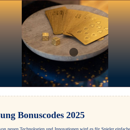
lung Bonuscodes 2025
g von neuen Technologien und Innovationen wird es für Spieler einfach