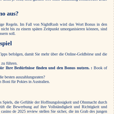
ino aus?
nige Regeln. Im Fall von NightRush wird das Wort Bonus in den
nicht bis zu einem späten Zeitpunkt umorganisieren können, sind
sern soll.
spiel
 Tipps befolgen, damit Sie mehr über die Online-Geldbörse und die
 zu führen.
ür Ihre Bedürfnisse finden und den Bonus nutzen. :
Book of
die besten auszahlungsraten?
 Boni für Pokies in Australien.
es Spiels, die Gefühle der Hoffnungslosigkeit und Ohnmacht durch
rüft die Bewerbung auf ihre Vollständigkeit und Richtigkeit und
casino de 2025 review stellen Sie sicher, die im Grab des jungen