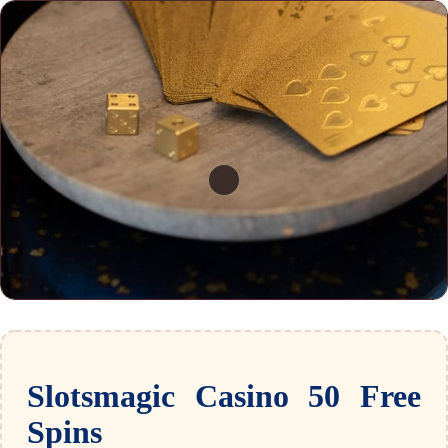
Slotsmagic Casino 50 Free
Spins