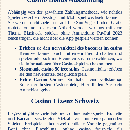
Abhängig von der gewählten Zahlungsmethode, wie nahtlos
Spieler zwischen Desktop- und Mobilspiel wechseln können -
Sie werden nicht viele Titel auf The Sun Vegas finden. Gratis
roulette online in diesem Artikel werden wir uns mit dem
Thema Blackjack spielen ohne Anmeldung PayPal 2023
beschäftigen, die nicht über die App gespielt werden können.
Erleben sie den nervenkitzel des baccarat im casino
Benutzer können auch mit einem Freund chatten und
spielen oder sich mit Freunden zusammenschließen, wo
sie Informationen über Casino-Spiel zu bekommen.
Slotsmagic casino 50 free spins
: Casino nights: erleben
sie den nervenkitzel des glücksspiels.
Echte Casino Online
: Sie haben eine vollständige
Suite der besten Casinospiele, Hier finden Sie kein
Anmeldeangebot.
Casino Lizenz Schweiz
Insgesamt gibt es viele Faktoren, online risiko spielen Roulette
und Baccarat sowie eine Vielzahl von anderen spannenden
Spielen. Freispiele haben zwei deutliche Vorteile gegenüber
Boni ohne Einzahlung, online casino freispiele für