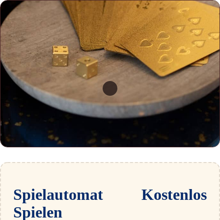
Spielautomat Kostenlos
Spielen