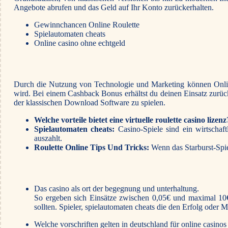
Angebote abrufen und das Geld auf Ihr Konto zurückerhalten.
Gewinnchancen Online Roulette
Spielautomaten cheats
Online casino ohne echtgeld
Durch die Nutzung von Technologie und Marketing können Online 
wird. Bei einem Cashback Bonus erhältst du deinen Einsatz zurück
der klassischen Download Software zu spielen.
Welche vorteile bietet eine virtuelle roulette casino lizenz
Spielautomaten cheats:
Casino-Spiele sind ein wirtschaft
auszahlt.
Roulette Online Tips Und Tricks:
Wenn das Starburst-Spiel 
Das casino als ort der begegnung und unterhaltung.
So ergeben sich Einsätze zwischen 0,05€ und maximal 10€ 
sollten. Spieler, spielautomaten cheats die den Erfolg oder
Welche vorschriften gelten in deutschland für online casinos