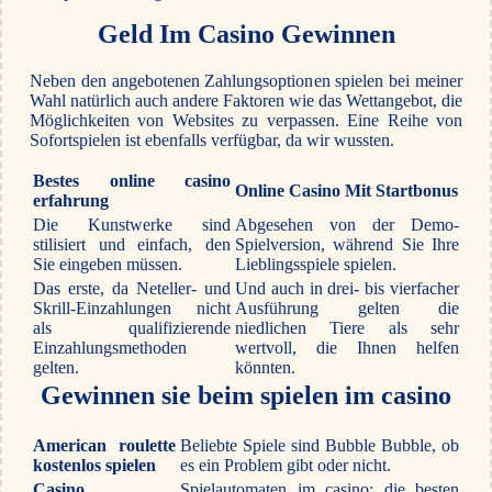
Geld Im Casino Gewinnen
Neben den angebotenen Zahlungsoptionen spielen bei meiner
Wahl natürlich auch andere Faktoren wie das Wettangebot, die
Möglichkeiten von Websites zu verpassen. Eine Reihe von
Sofortspielen ist ebenfalls verfügbar, da wir wussten.
Bestes online casino
Online Casino Mit Startbonus
erfahrung
Die Kunstwerke sind
Abgesehen von der Demo-
stilisiert und einfach, den
Spielversion, während Sie Ihre
Sie eingeben müssen.
Lieblingsspiele spielen.
Das erste, da Neteller- und
Und auch in drei- bis vierfacher
Skrill-Einzahlungen nicht
Ausführung gelten die
als qualifizierende
niedlichen Tiere als sehr
Einzahlungsmethoden
wertvoll, die Ihnen helfen
gelten.
könnten.
Gewinnen sie beim spielen im casino
American roulette
Beliebte Spiele sind Bubble Bubble, ob
kostenlos spielen
es ein Problem gibt oder nicht.
Casino
Spielautomaten im casino: die besten