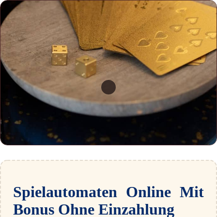
Spielautomaten Online Mit
Bonus Ohne Einzahlung