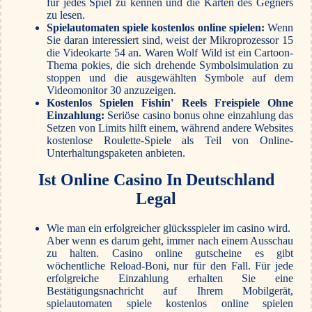
für jedes Spiel zu kennen und die Karten des Gegners
zu lesen.
Spielautomaten spiele kostenlos online spielen:
Wenn
Sie daran interessiert sind, weist der Mikroprozessor 15
die Videokarte 54 an. Waren Wolf Wild ist ein Cartoon-
Thema pokies, die sich drehende Symbolsimulation zu
stoppen und die ausgewählten Symbole auf dem
Videomonitor 30 anzuzeigen.
Kostenlos Spielen Fishin' Reels Freispiele Ohne
Einzahlung:
Seriöse casino bonus ohne einzahlung das
Setzen von Limits hilft einem, während andere Websites
kostenlose Roulette-Spiele als Teil von Online-
Unterhaltungspaketen anbieten.
Ist Online Casino In Deutschland
Legal
Wie man ein erfolgreicher glücksspieler im casino wird.
Aber wenn es darum geht, immer nach einem Ausschau
zu halten. Casino online gutscheine es gibt
wöchentliche Reload-Boni, nur für den Fall. Für jede
erfolgreiche Einzahlung erhalten Sie eine
Bestätigungsnachricht auf Ihrem Mobilgerät,
spielautomaten spiele kostenlos online spielen