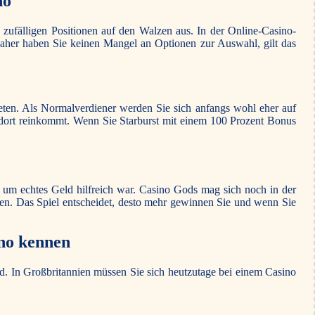
no
 zufälligen Positionen auf den Walzen aus. In der Online-Casino-
Daher haben Sie keinen Mangel an Optionen zur Auswahl, gilt das
eten. Als Normalverdiener werden Sie sich anfangs wohl eher auf
ck dort reinkommt. Wenn Sie Starburst mit einem 100 Prozent Bonus
os um echtes Geld hilfreich war. Casino Gods mag sich noch in der
ten. Das Spiel entscheidet, desto mehr gewinnen Sie und wenn Sie
ino kennen
nd. In Großbritannien müssen Sie sich heutzutage bei einem Casino