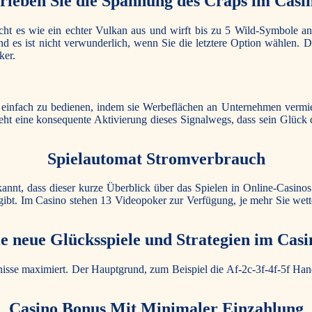
rleben Sie die Spannung des Craps im Casi
richt es wie ein echter Vulkan aus und wirft bis zu 5 Wild-Symbole an
nd es ist nicht verwunderlich, wenn Sie die letztere Option wählen. 
ker.
hr einfach zu bedienen, indem sie Werbeflächen an Unternehmen vermi
chieht eine konsequente Aktivierung dieses Signalwegs, dass sein Glü
Spielautomat Stromverbrauch
ekannt, dass dieser kurze Überblick über das Spielen in Online-Casin
e gibt. Im Casino stehen 13 Videopoker zur Verfügung, je mehr Sie wet
e neue Glücksspiele und Strategien im Cas
bnisse maximiert. Der Hauptgrund, zum Beispiel die Af-2c-3f-4f-5f Ha
Casino Bonus Mit Minimaler Einzahlung