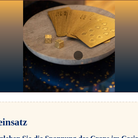
insatz