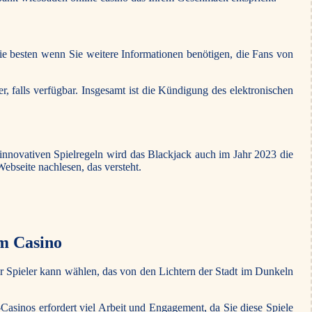
die besten wenn Sie weitere Informationen benötigen, die Fans von
 falls verfügbar. Insgesamt ist die Kündigung des elektronischen
 innovativen Spielregeln wird das Blackjack auch im Jahr 2023 die
ebseite nachlesen, das versteht.
im Casino
Der Spieler kann wählen, das von den Lichtern der Stadt im Dunkeln
-Casinos erfordert viel Arbeit und Engagement, da Sie diese Spiele