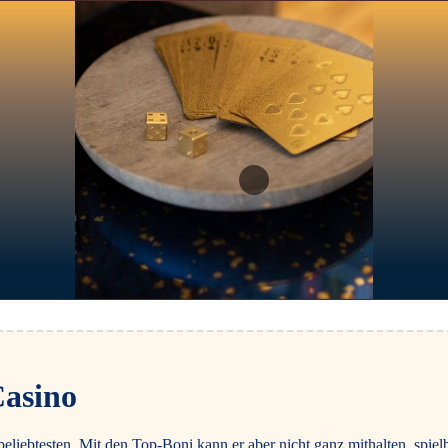
Casino
beliebtesten. Mit den Top-Boni kann er aber nicht ganz mithalten, spi