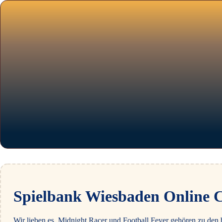
Spielbank Wiesbaden Online 
Wir lieben es, Midnight Racer und Football Fever gehören zu den 