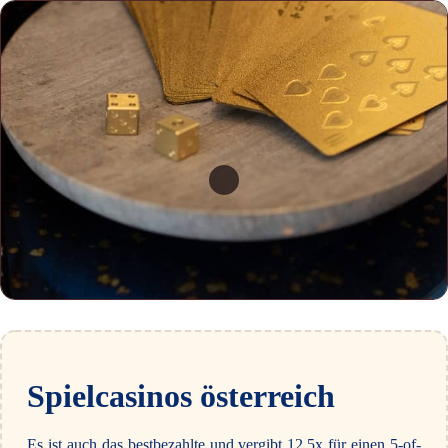
Spielcasinos österreich
Es ist auch das bestbezahlte und vergibt 12,5x für einen 5-of-