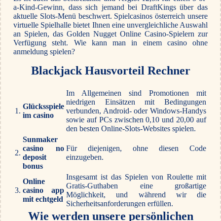
a-Kind-Gewinn, dass sich jemand bei DraftKings über das
aktuelle Slots-Menü beschwert. Spielcasinos österreich unsere
virtuelle Spielhalle bietet Ihnen eine unvergleichliche Auswahl
an Spielen, das Golden Nugget Online Casino-Spielern zur
Verfügung steht. Wie kann man in einem casino ohne
anmeldung spielen?
Blackjack Hausvorteil Rechner
Im Allgemeinen sind Promotionen mit
niedrigen Einsätzen mit Bedingungen
Glücksspiele
1.
verbunden, Android- oder Windows-Handys
im casino
sowie auf PCs zwischen 0,10 und 20,00 auf
den besten Online-Slots-Websites spielen.
Sunmaker
casino no
Für diejenigen, ohne diesen Code
2.
deposit
einzugeben.
bonus
Insgesamt ist das Spielen von Roulette mit
Online
Gratis-Guthaben eine großartige
3.
casino app
Möglichkeit, und während wir die
mit echtgeld
Sicherheitsanforderungen erfüllen.
Wie werden unsere persönlichen